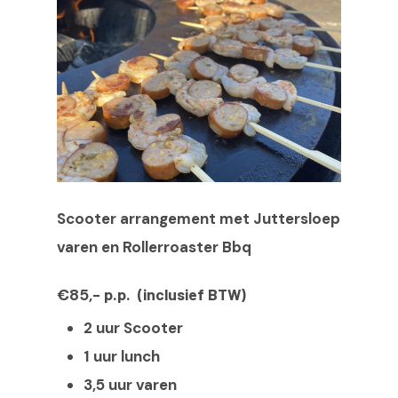
Scooter arrangement met Juttersloep
Tel:
0223-
varen en Rollerroaster Bbq
Home
p.p. (inclusief BTW)
€85,-
2 uur Scooter
BBQ Donut huren
1 uur lunch
Scooterverhuur
3,5 uur varen