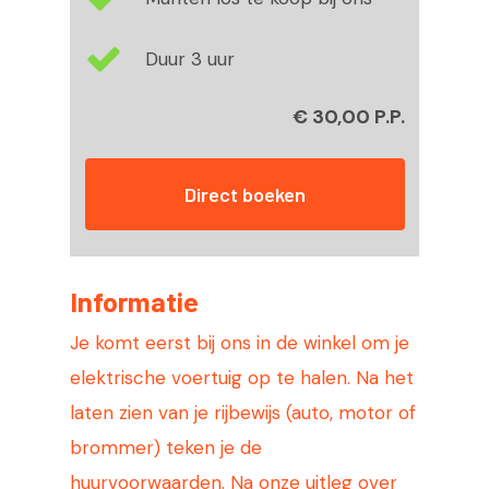
Duur 3 uur
€ 30,00 P.P.
Direct boeken
Tel:
0223-
Home
Informatie
BBQ Donut huren
Je komt eerst bij ons in de winkel om je
elektrische voertuig op te halen. Na het
Scooterverhuur
laten zien van je rijbewijs (auto, motor of
Sloepverhuur
brommer) teken je de
Arrangementen
huurvoorwaarden. Na onze uitleg over